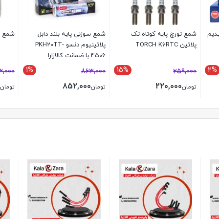
یدیم
شمع تورچ پایه کوتاه تک
شمع سوزنی پایه بلند دابل
شمع پای
پلاتین TORCH K6RTC
پلاتینیوم دنسو PKH20TT-
4506 با ضمانت کالازارا
1%
15%
2%
,000
863,000
259,000
852,000
220,000
تومان
تومان
تومان