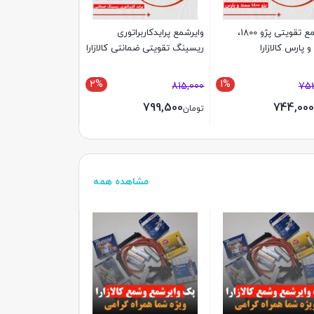
وایرشمع تقویتی پژو 1800،
وایرشمع پرایدکاربراتوری
وایر شمع استاندارد پ
 پارس کالازارا
ریسینگ تقویتی ضمانتی کالازارا
زیمنس
2%
1%
661,000
815,000
753
649,000
799,500
744,000
تومان
تومان
مشاهده همه