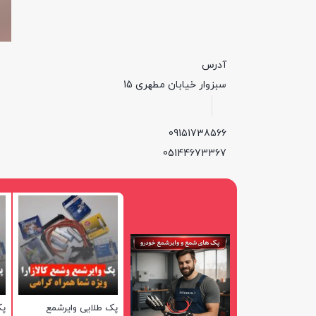
آدرس
سبزوار خیابان مطهری 15
09151738566
05144673367
پک طلایی وایرشمع
پک