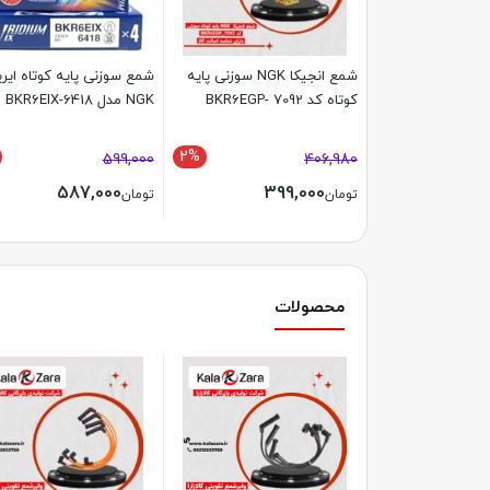
شمع انجیکا NGK سوزنی پایه
شمع سوزنی پایه کوتاه ایر
کوتاه کد BKR6EGP- 7092
NGK مدل BKR6EIX-6418
2%
599,000
406,980
587,000
399,000
تومان
تومان
محصولات