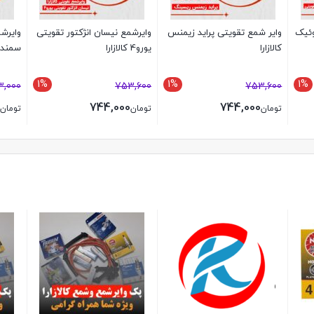
وئیک
وایر شمع تقویتی پراید زیمنس
وایرشمع نیسان انژکتور تقویتی
کالازارا
یورو4 کالازارا
سمند و
1%
1%
1%
,000
753,600
753,600
744,000
744,000
تومان
تومان
تومان