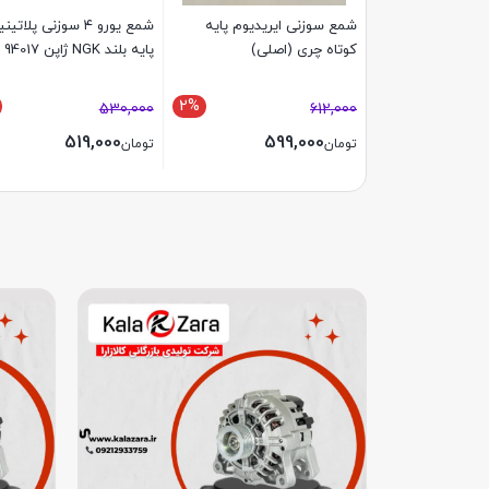
شمع سوزنی ایریدیوم پایه
شمع یورو ۴ سوزنی پلاتی
کوتاه چری (اصلی)
پایه بلند NGK ژاپن 94017
2%
530,000
612,000
519,000
599,000
تومان
تومان