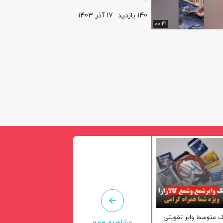
140 بازدید
17 آذر 1403
00:41
 متوسط وایر تقویتی
مشاهده همه