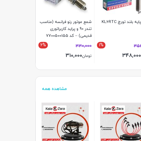
399,000
تومان
ه بلند تورچ KL6RTC
شمع موتور رنو فرانسه (مناسب
تندر 90 و پراید کاربراتوری
قدیمی) – کد 7700500155
6%
1%
330,000
353
310,000
348,000
تومان
مشاهده همه