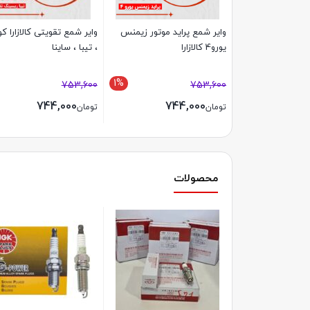
وایر شمع پراید موتور زیمنس
وایر شمع تقویتی کالازارا ک
یورو4 کالازارا
، تیبا ، ساینا
1%
753,600
753,600
744,000
744,000
تومان
تومان
محصولات