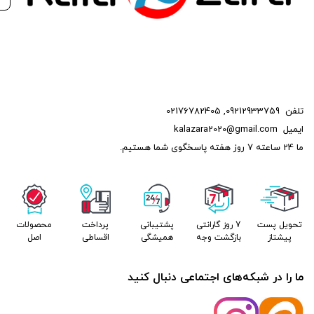
تلفن
09212933759
,
02176782405
ایمیل
kalazara2020@gmail.com
ما 24 ساعته 7 روز هفته پاسخگوی شما هستیم.
تحویل پست
7 روز گارانتی
پشتیبانی
پرداخت
محصولات
پیشتاز
بازگشت وجه
همیشگی
اقساطی
اصل
ما را در شبکه‌های اجتماعی دنبال کنید