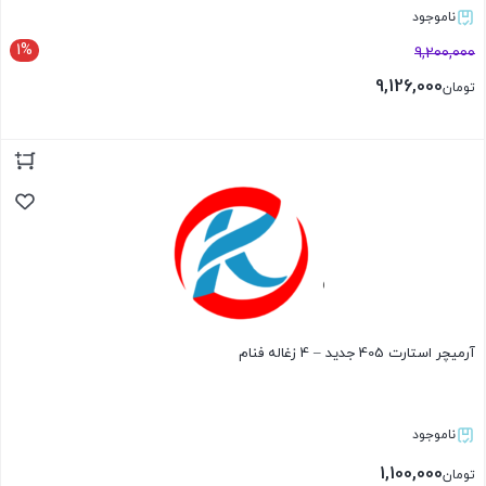
ناموجود
1%
9,200,000
9,126,000
تومان
بستن
آرمیچر استارت 405 جدید – 4 زغاله فنام
ناموجود
1,100,000
تومان