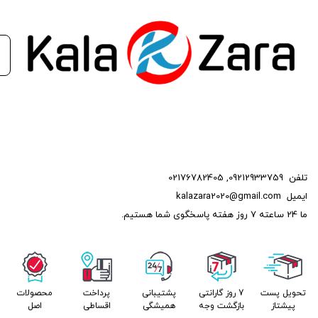
تلفن
09212933759
,
02176782405
ایمیل
kalazara2020@gmail.com
ما 24 ساعته 7 روز هفته پاسخگوی شما هستیم.
تحویل پست
7 روز گارانتی
پشتیبانی
پرداخت
محصولات
پیشتاز
بازگشت وجه
همیشگی
اقساطی
اصل