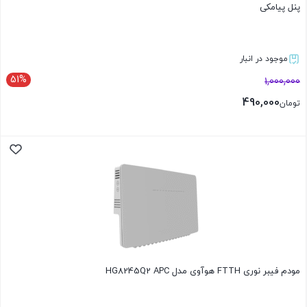
پنل پیامکی
موجود در انبار
51%
1,000,000
490,000
تومان
بستن
مودم فیبر نوری FTTH هوآوی مدل HG8245Q2 APC