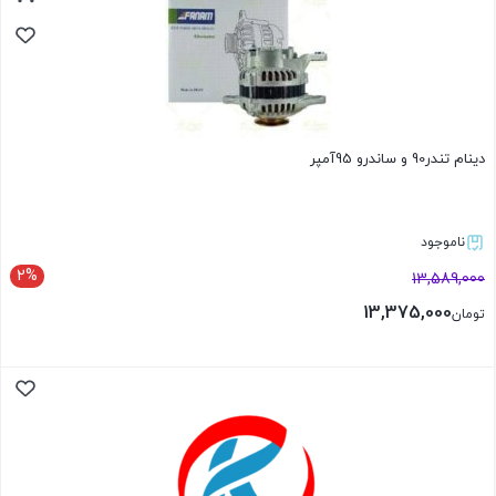
دینام تندر90 و ساندرو 95آمپر
ناموجود
2%
13,589,000
13,375,000
تومان
بستن