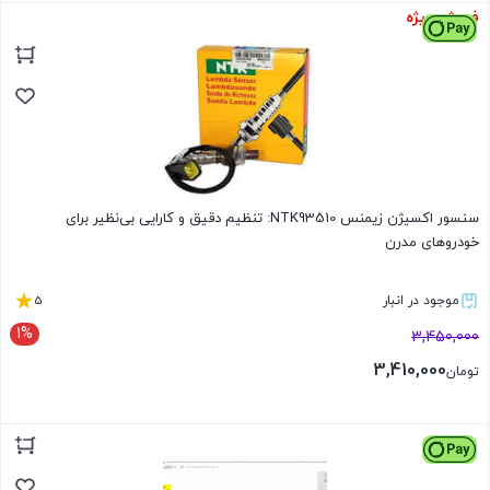
فروش ویژه
بستن
سنسور اکسیژن زیمنس NTK93510: تنظیم دقیق و کارایی بی‌نظیر برای
خودروهای مدرن
5
موجود در انبار
1%
3,450,000
3,410,000
تومان
بستن