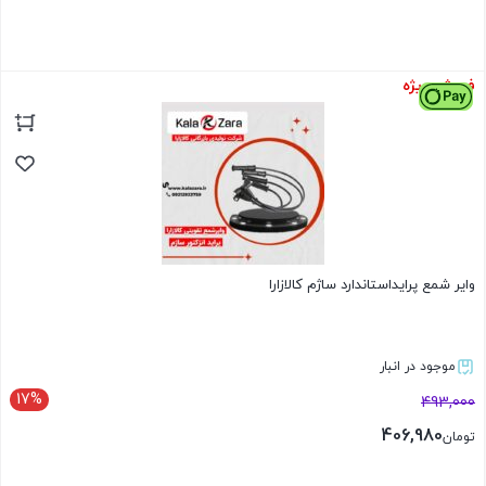
فروش ویژه
بستن
وایر شمع پرایداستاندارد ساژم کالازارا
موجود در انبار
17%
493,000
406,980
تومان