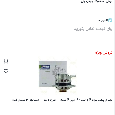
بوش استارت چینی پژو
ناموجود
برای قیمت تماس بگیرید
فروش ویژه
بستن
دینام پراید یورو4 و تیبا 90 امپر 4 شیار – طرح ولئو – استاتور 3 سیم فنام