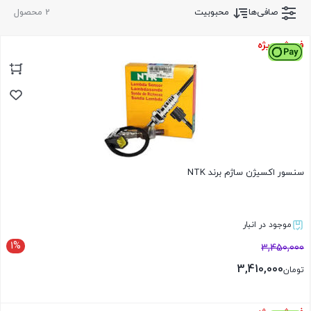
صافی‌ها
محبوبیت
2 محصول
فروش ویژه
سنسور اکسیژن ساژم برند NTK
موجود در انبار
1%
3,450,000
3,410,000
تومان