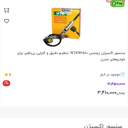
فروش ویژه
بستن
سنسور اکسیژن زیمنس NTK93510: تنظیم دقیق و کارایی بی‌نظیر برای
خودروهای مدرن
5
موجود در انبار
1%
3,450,000
3,410,000
تومان
بستن
سنسور اکسیژن