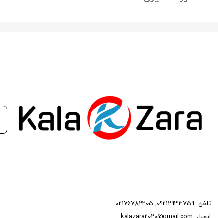
تلفن
09212933759
,
02176782405
ایمیل
kalazara2020@gmail.com