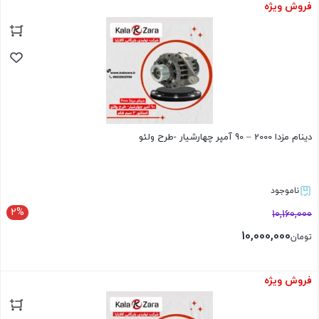
فروش ویژه
بستن
دینام مزدا 2000 – 90 آمپر چهارشیار -طرح ولئو
ناموجود
2%
10,160,000
10,000,000
تومان
فروش ویژه
بستن