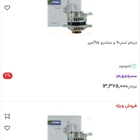
دینام تندر90 و ساندرو 95آمپر
ناموجود
2%
13,589,000
13,375,000
تومان
فروش ویژه
بستن