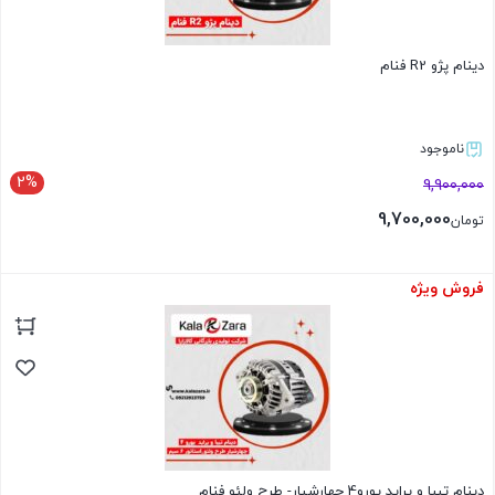
دینام پژو R2 فنام
ناموجود
2%
9,900,000
9,700,000
تومان
فروش ویژه
بستن
دینام تیبا و پراید یورو4 چهارشیار- طرح ولئو فنام