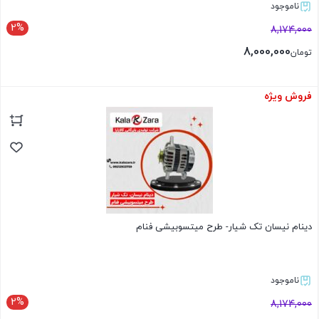
ناموجود
2%
8,174,000
8,000,000
تومان
فروش ویژه
بستن
دینام نیسان تک شیار- طرح میتسوبیشی فنام
ناموجود
2%
8,174,000