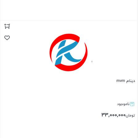
بستن
دینام mvm
ناموجود
33,000,000
تومان