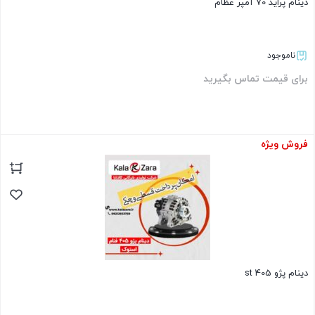
دینام پراید 70 آمپر عظام
ناموجود
برای قیمت تماس بگیرید
فروش ویژه
بستن
دینام پژو 405 st