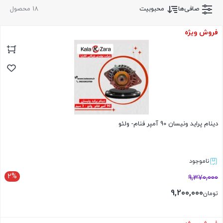
صافی‌ها
محبوبیت
18 محصول
فروش ویژه
دینام پراید ونیسان 90 آمپر فنام- ولئو
ناموجود
2%
9,370,000
9,200,000
تومان