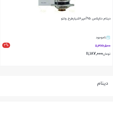
دینام دناپلاس 95آمپر6شیارطرح ولئو
ناموجود
2%
11,366,500
11,187,000
تومان
بستن
دینام