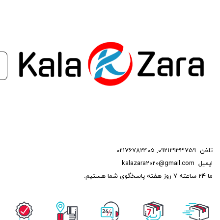
تلفن
09212933759
,
02176782405
ایمیل
kalazara2020@gmail.com
ما 24 ساعته 7 روز هفته پاسخگوی شما هستیم.