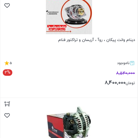
دینام وانت پیکان ، روآ ، آریسان و تراکتور فنام
5
ناموجود
2%
8,540,000
8,400,000
تومان
بستن