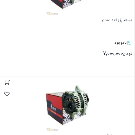
دینام پژو206 عظام
ناموجود
7,000,000
تومان
بستن