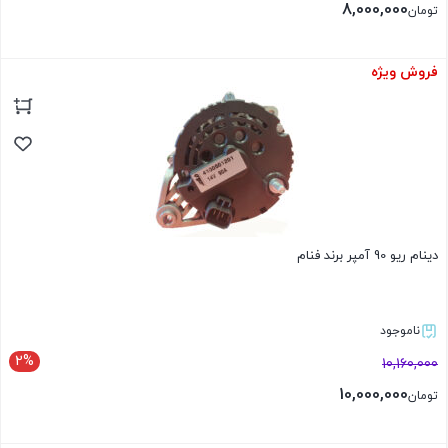
8,000,000
تومان
فروش ویژه
بستن
دینام ریو 90 آمپر برند فنام
ناموجود
2%
10,160,000
10,000,000
تومان