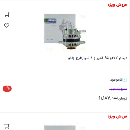
فروش ویژه
بستن
دینام 207و 95 آمپر و 6 شیارطرح ولئو
ناموجود
2%
11,366,500
11,187,000
تومان
فروش ویژه
بستن