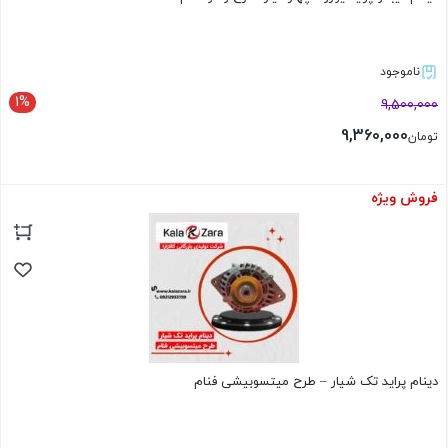
ناموجود
1%
9,500,000
9,360,000
تومان
فروش ویژه
بستن
دینام پراید تک شیار – طرح میتسوبیشی فنام