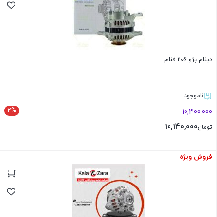
دینام پژو 206 فنام
ناموجود
2%
10,300,000
10,140,000
تومان
فروش ویژه
بستن