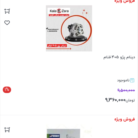
فروش ویژه
بستن
دینام پژو 405 فنام
ناموجود
1%
9,500,000
9,360,000
تومان
فروش ویژه
بستن