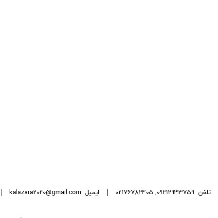
تلفن
09212933759
,
02176782405
ایمیل
kalazara2020@gmail.com