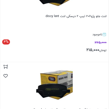
لنت جلو پژو206 تیپ 2 دیسکی لنت discy lent
ناموجود
4%
225,000
215,000
تومان
بستن