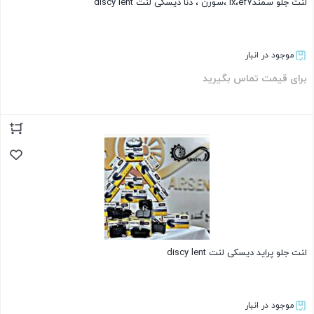
لنت جلو سمندlx،ef7 ،سورن ، دنا دیسکی لنت discy lent
موجود در انبار
برای قیمت تماس بگیرید
بستن
لنت جلو پراید دیسکی لنت discy lent
موجود در انبار