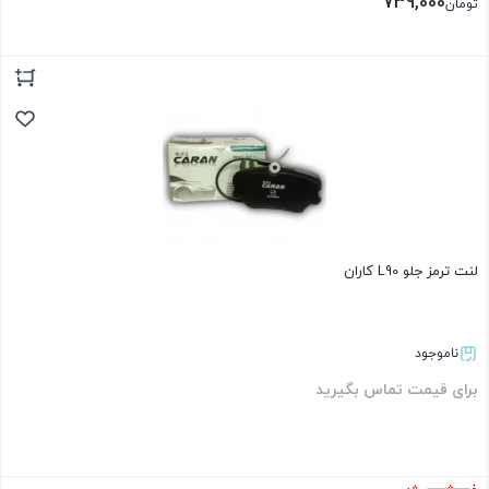
739,000
تومان
بستن
لنت ترمز جلو L90 کاران
ناموجود
برای قیمت تماس بگیرید