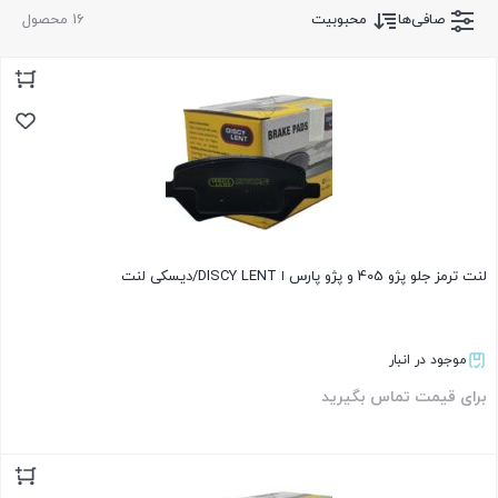
صافی‌ها
محبوبیت
16 محصول
لنت ترمز جلو پژو 405 و پژو پارس ا DISCY LENT/دیسکی لنت
موجود در انبار
برای قیمت تماس بگیرید
بستن