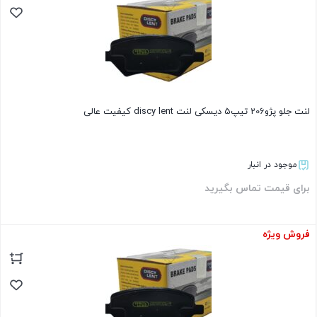
لنت جلو پژو206 تیپ5 دیسکی لنت discy lent کیفیت عالی
موجود در انبار
برای قیمت تماس بگیرید
فروش ویژه
بستن