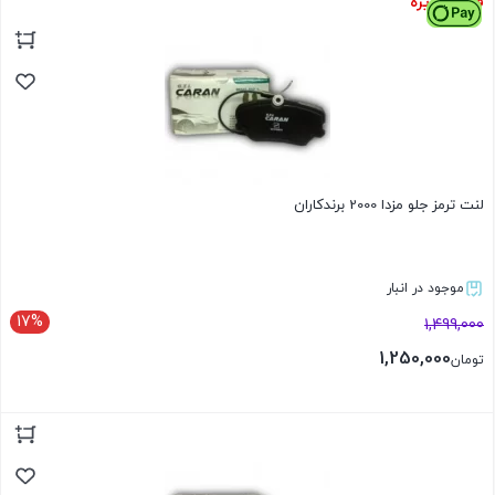
فروش ویژه
بستن
لنت ترمز جلو مزدا 2000 برندکاران
موجود در انبار
17%
1,499,000
1,250,000
تومان
بستن