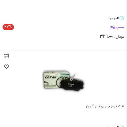
ناموجود
27%
450,000
329,000
تومان
بستن
لنت ترمز جلو پیکان کاران