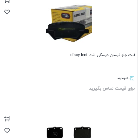
بستن
لنت جلو نیسان دیسکی لنت discy lent
ناموجود
برای قیمت تماس بگیرید
بستن