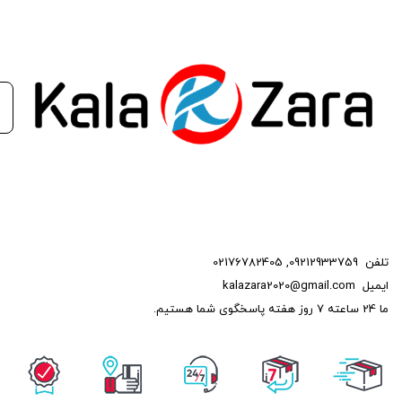
تلفن
09212933759
,
02176782405
ایمیل
kalazara2020@gmail.com
ما 24 ساعته 7 روز هفته پاسخگوی شما هستیم.