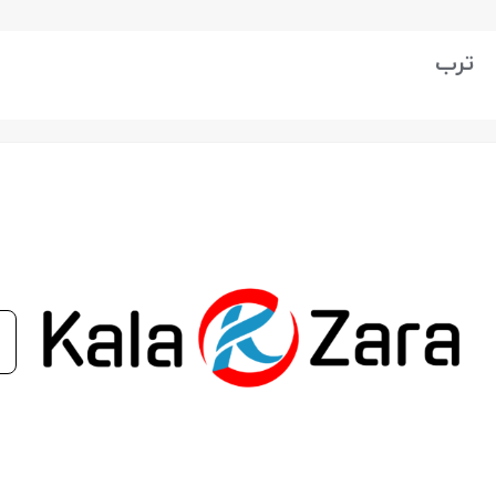
بستن
ترب