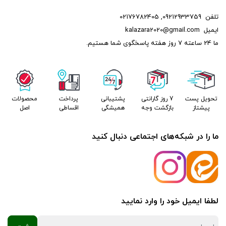
تلفن
09212933759
,
02176782405
ایمیل
kalazara2020@gmail.com
ما 24 ساعته 7 روز هفته پاسخگوی شما هستیم.
تحویل پست
7 روز گارانتی
پشتیبانی
پرداخت
محصولات
پیشتاز
بازگشت وجه
همیشگی
اقساطی
اصل
ما را در شبکه‌های اجتماعی دنبال کنید
لطفا ایمیل خود را وارد نمایید