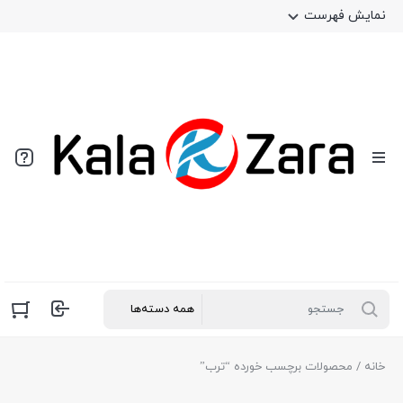
نمایش فهرست
خانه
/ محصولات برچسب خورده “ترب”