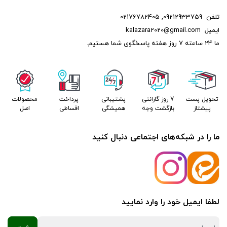
تلفن
09212933759
,
02176782405
ایمیل
kalazara2020@gmail.com
ما 24 ساعته 7 روز هفته پاسخگوی شما هستیم.
تحویل پست
7 روز گارانتی
پشتیبانی
پرداخت
محصولات
پیشتاز
بازگشت وجه
همیشگی
اقساطی
اصل
ما را در شبکه‌های اجتماعی دنبال کنید
لطفا ایمیل خود را وارد نمایید