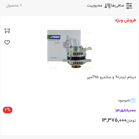
صافی‌ها
محبوبیت
1 محصول
فروش ویژه
دینام تندر90 و ساندرو 95آمپر
ناموجود
2%
13,589,000
13,375,000
تومان