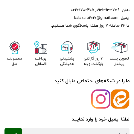
تلفن
09212933759
,
02176782405
ایمیل
kalazara2020@gmail.com
ما 24 ساعته 7 روز هفته پاسخگوی شما هستیم.
تحویل پست
7 روز گارانتی
پشتیبانی
پرداخت
محصولات
پیشتاز
بازگشت وجه
همیشگی
اقساطی
اصل
ما را در شبکه‌های اجتماعی دنبال کنید
لطفا ایمیل خود را وارد نمایید