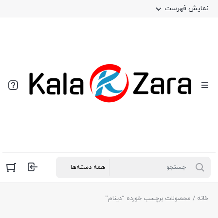
نمایش فهرست
خانه
/ محصولات برچسب خورده “دینام”