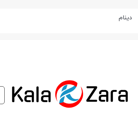
بستن
دینام