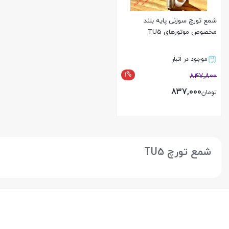
شمع تورچ سوزنی پایه بلند
مخصوص موتورهای TU5
موجود در انبار
1%
847,800
837,000
تومان
بستن
شمع تورچ TU5