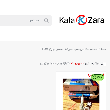
خانه
/ محصولات برچسب خورده “شمع تورچ TU5”
مرتب‌سازی:
محبوبیت
امتیاز
تاریخ
صعودی
نزولی
فروش ویژه