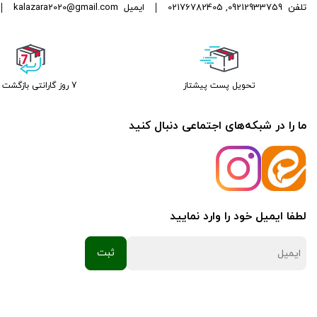
تلفن
09212933759
,
02176782405
ایمیل
kalazara2020@gmail.com
تحویل پست پیشتاز
7 روز گارانتی بازگشت وجه
ما را در شبکه‌های اجتماعی دنبال کنید
لطفا ایمیل خود را وارد نمایید