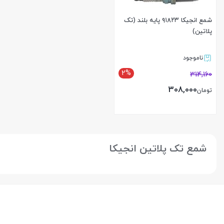
شمع انجیکا ۹۱۸۲۳ پایه بلند (تک
پلاتین)
ناموجود
2%
314,160
308,000
تومان
بستن
شمع تک پلاتین انجیکا