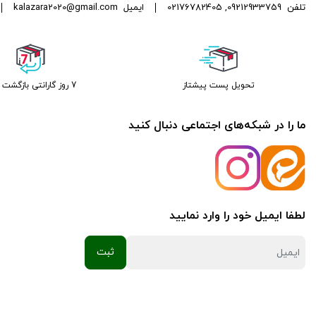
تلفن
09212933759
,
02176782405
ایمیل
kalazara2020@gmail.com
تحویل پست پیشتاز
7 روز گارانتی بازگشت وجه
ما را در شبکه‌های اجتماعی دنبال کنید
لطفا ایمیل خود را وارد نمایید