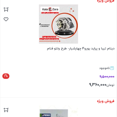
فروش ویژه
بستن
دینام تیبا و پراید یورو4 چهارشیار- طرح ولئو فنام
ناموجود
1%
9,500,000
9,360,000
تومان
فروش ویژه
بستن