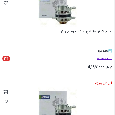
دینام 207و 95 آمپر و 6 شیارطرح ولئو
ناموجود
2%
11,366,500
11,187,000
تومان
فروش ویژه
بستن