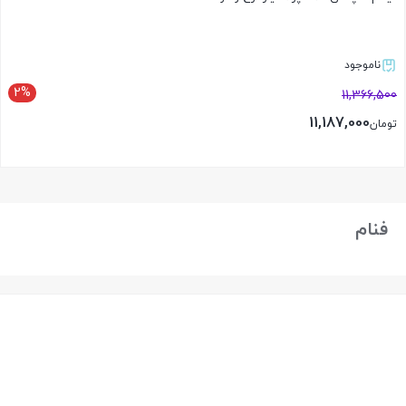
ناموجود
2%
11,366,500
11,187,000
تومان
بستن
فنام