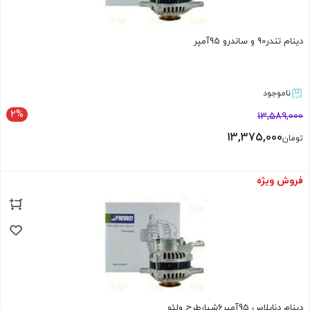
دینام تندر90 و ساندرو 95آمپر
ناموجود
2%
13,589,000
13,375,000
تومان
فروش ویژه
بستن
دینام دناپلاس 95آمپر6شیارطرح ولئو