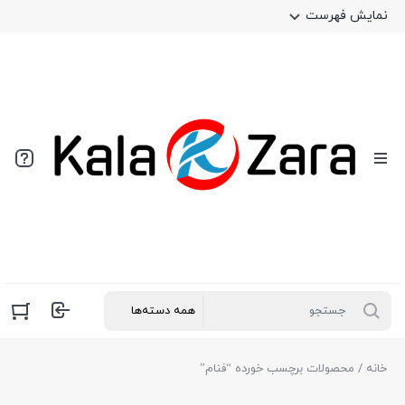
نمایش فهرست
خانه
/ محصولات برچسب خورده “فنام”