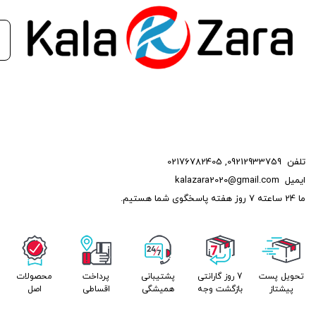
تلفن
09212933759
,
02176782405
ایمیل
kalazara2020@gmail.com
ما 24 ساعته 7 روز هفته پاسخگوی شما هستیم.
تحویل پست
7 روز گارانتی
پشتیبانی
پرداخت
محصولات
پیشتاز
بازگشت وجه
همیشگی
اقساطی
اصل