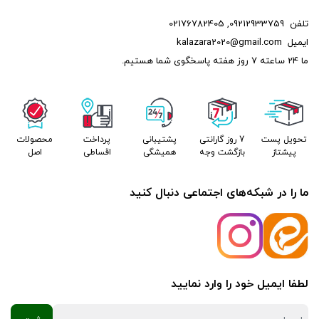
تلفن
09212933759
,
02176782405
ایمیل
kalazara2020@gmail.com
ما 24 ساعته 7 روز هفته پاسخگوی شما هستیم.
تحویل پست
7 روز گارانتی
پشتیبانی
پرداخت
محصولات
پیشتاز
بازگشت وجه
همیشگی
اقساطی
اصل
ما را در شبکه‌های اجتماعی دنبال کنید
لطفا ایمیل خود را وارد نمایید