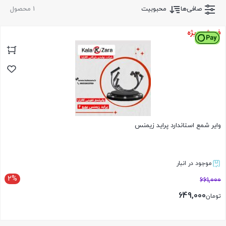
صافی‌ها
محبوبیت
1 محصول
فروش ویژه
وایر شمع استاندارد پراید زیمنس
موجود در انبار
2%
661,000
649,000
تومان