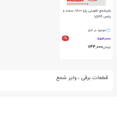
وایرشمع تقویتی پژو 1800، سمند و
پارس کالازارا
موجود در انبار
1%
753,000
744,000
تومان
بستن
قطعات برقی ، وایر شمع