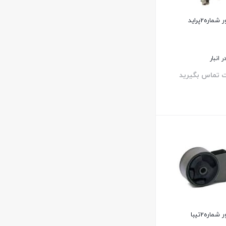
اره2پرايد
 انبار
ت تماس بگیرید
ماره2تیبا