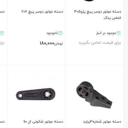
دسته موتور دوسر پیچ پژو405
دسته موتور دوسر پیچ 206
دسته 
الماس یدک
موجود در انبار
ناموجود
برای قیمت تماس بگیرید
برا
180,000
تومان
بستن
بستن
دسته موتور شماره3پرايد
دسته موتور شاتونی ال ۹۰
دست