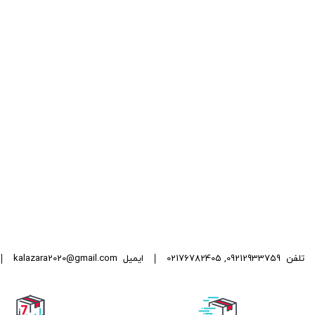
تلفن
09212933759
,
02176782405
ایمیل
kalazara2020@gmail.com