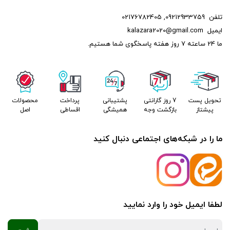
تلفن
09212933759
,
02176782405
ایمیل
kalazara2020@gmail.com
ما 24 ساعته 7 روز هفته پاسخگوی شما هستیم.
تحویل پست
7 روز گارانتی
پشتیبانی
پرداخت
محصولات
پیشتاز
بازگشت وجه
همیشگی
اقساطی
اصل
ما را در شبکه‌های اجتماعی دنبال کنید
لطفا ایمیل خود را وارد نمایید