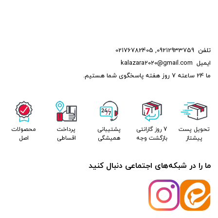
تلفن
09212933759
,
02176782405
ایمیل
kalazara2020@gmail.com
ما 24 ساعته 7 روز هفته پاسخگوی شما هستیم.
تحویل پست
7 روز گارانتی
پشتیبانی
پرداخت
محصولات
پیشتاز
بازگشت وجه
همیشگی
اقساطی
اصل
ما را در شبکه‌های اجتماعی دنبال کنید