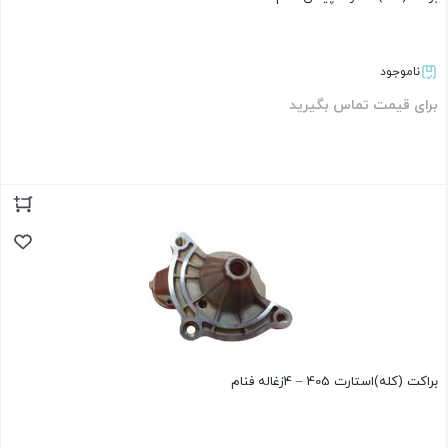
ناموجود
برای قیمت تماس بگیرید
بستن
براکت (کله)استارت 405 – 4زغاله فنام