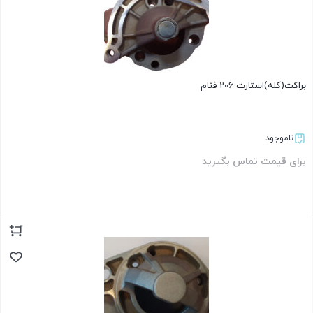
براکت(کله)استارت 206 فنام
ناموجود
برای قیمت تماس بگیرید
بستن