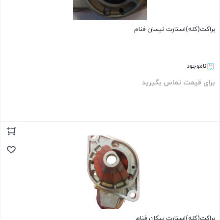
براکت(کله)استارت نیسان فنام
ناموجود
برای قیمت تماس بگیرید
بستن
براکت(کله)استارت پیکان فنام