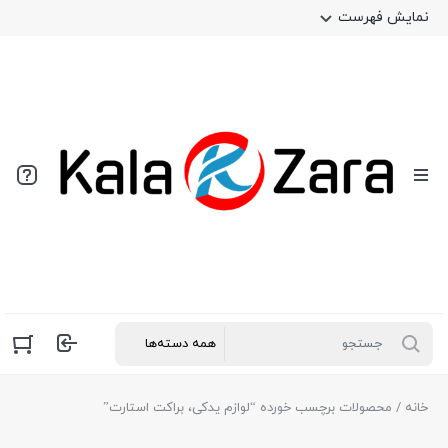
نمایش فهرست
خانه
/ محصولات برچسب خورده “لوازم یدکی، براکت استارت”