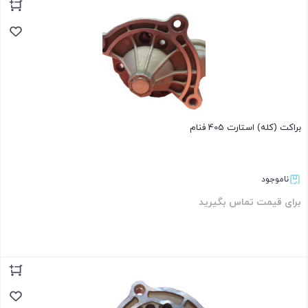
بستن
براکت (کله) استارت 405 فنام
ناموجود
برای قیمت تماس بگیرید
بستن