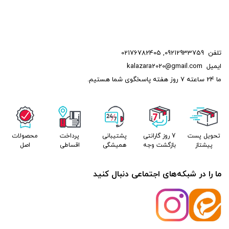
تلفن
09212933759
,
02176782405
ایمیل
kalazara2020@gmail.com
ما 24 ساعته 7 روز هفته پاسخگوی شما هستیم.
تحویل پست
7 روز گارانتی
پشتیبانی
پرداخت
محصولات
پیشتاز
بازگشت وجه
همیشگی
اقساطی
اصل
ما را در شبکه‌های اجتماعی دنبال کنید