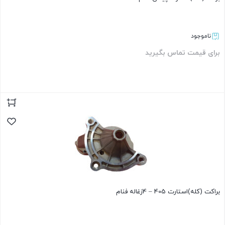
ناموجود
برای قیمت تماس بگیرید
بستن
براکت (کله)استارت 405 – 4زغاله فنام