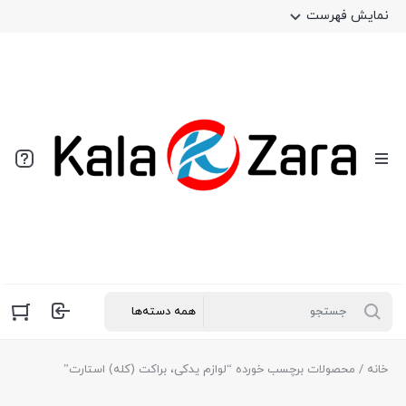
نمایش فهرست
خانه
/ محصولات برچسب خورده “لوازم یدکی، براکت (کله) استارت”