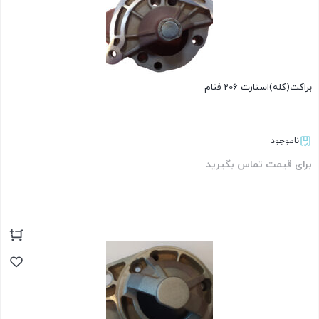
براکت(کله)استارت 206 فنام
ناموجود
برای قیمت تماس بگیرید
بستن