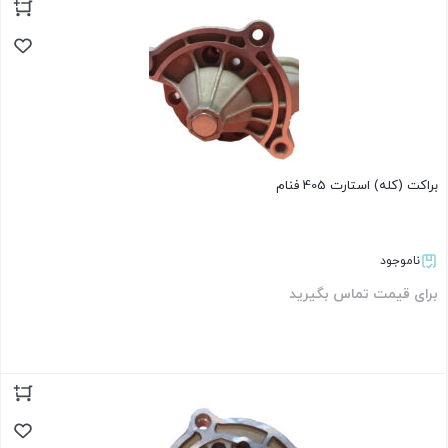
بستن
براکت (کله) استارت 405 فنام
ناموجود
برای قیمت تماس بگیرید
بستن