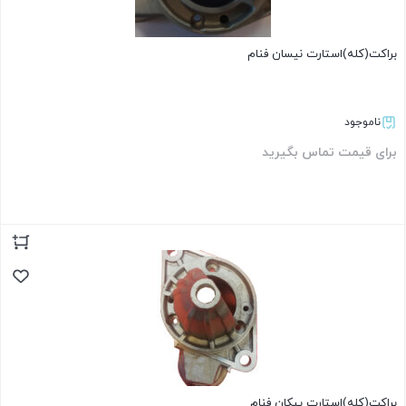
براکت(کله)استارت نیسان فنام
ناموجود
برای قیمت تماس بگیرید
بستن
براکت(کله)استارت پیکان فنام