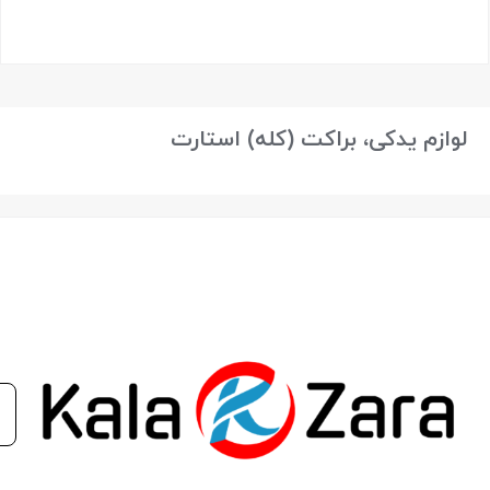
بستن
لوازم یدکی، براکت (کله) استارت