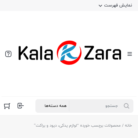
نمایش فهرست
خانه
/ محصولات برچسب خورده “لوازم یدکی، دیود و براکت”