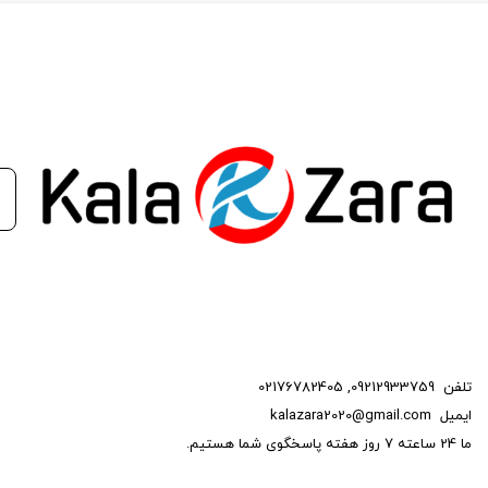
تلفن
09212933759
,
02176782405
ایمیل
kalazara2020@gmail.com
ما 24 ساعته 7 روز هفته پاسخگوی شما هستیم.