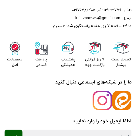
تلفن
09212933759
,
02176782405
ایمیل
kalazara2020@gmail.com
ما 24 ساعته 7 روز هفته پاسخگوی شما هستیم.
تحویل پست
7 روز گارانتی
پشتیبانی
پرداخت
محصولات
پیشتاز
بازگشت وجه
همیشگی
اقساطی
اصل
ما را در شبکه‌های اجتماعی دنبال کنید
لطفا ایمیل خود را وارد نمایید