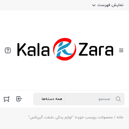
نمایش فهرست
خانه
/ محصولات برچسب خورده “لوازم یدکی ،شفت گیربکس”