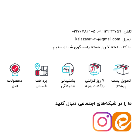
تلفن
09212933759
,
02176782405
ایمیل
kalazara2020@gmail.com
ما 24 ساعته 7 روز هفته پاسخگوی شما هستیم.
تحویل پست
7 روز گارانتی
پشتیبانی
پرداخت
محصولات
پیشتاز
بازگشت وجه
همیشگی
اقساطی
اصل
ما را در شبکه‌های اجتماعی دنبال کنید