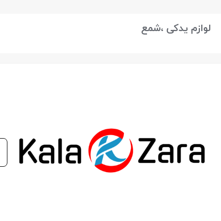
بستن
لوازم یدکی ،شمع