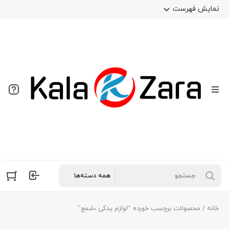
نمایش فهرست
خانه
/ محصولات برچسب خورده “لوازم یدکی ،شمع”