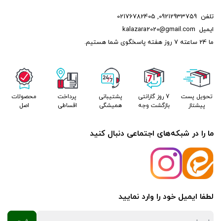
تلفن
09212933759
,
02176782405
ایمیل
kalazara2020@gmail.com
ما 24 ساعته 7 روز هفته پاسخگوی شما هستیم.
تحویل پست
7 روز گارانتی
پشتیبانی
پرداخت
محصولات
پیشتاز
بازگشت وجه
همیشگی
اقساطی
اصل
ما را در شبکه‌های اجتماعی دنبال کنید
لطفا ایمیل خود را وارد نمایید