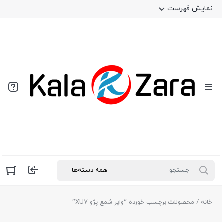
نمایش فهرست
خانه
/ محصولات برچسب خورده “وایر شمع پژو XU7”