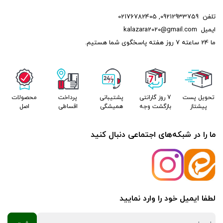
تلفن
09212933759
,
02176782405
ایمیل
kalazara2020@gmail.com
ما 24 ساعته 7 روز هفته پاسخگوی شما هستیم.
تحویل پست
7 روز گارانتی
پشتیبانی
پرداخت
محصولات
پیشتاز
بازگشت وجه
همیشگی
اقساطی
اصل
ما را در شبکه‌های اجتماعی دنبال کنید
لطفا ایمیل خود را وارد نمایید