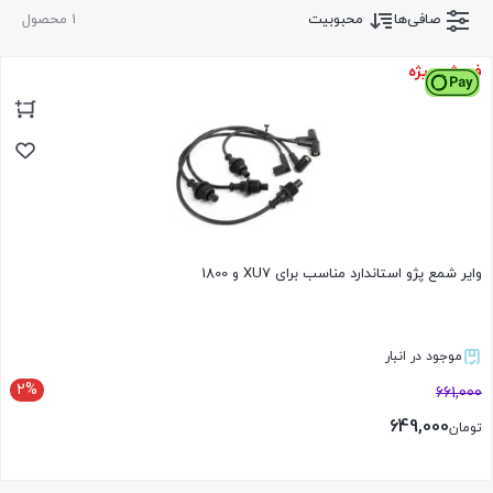
صافی‌ها
محبوبیت
1 محصول
فروش ویژه
وایر شمع پژو استاندارد مناسب برای XU7 و 1800
موجود در انبار
2%
661,000
649,000
تومان