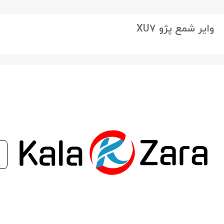
بستن
وایر شمع پژو XU7