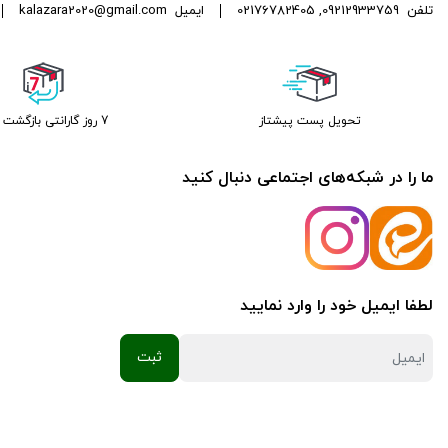
تلفن
09212933759
,
02176782405
ایمیل
kalazara2020@gmail.com
تحویل پست پیشتاز
7 روز گارانتی بازگشت وجه
ما را در شبکه‌های اجتماعی دنبال کنید
لطفا ایمیل خود را وارد نمایید