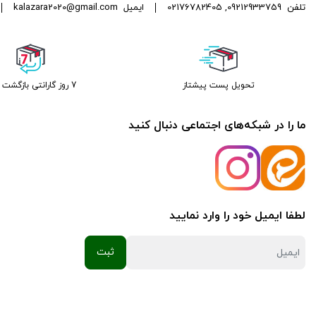
تلفن
09212933759
,
02176782405
ایمیل
kalazara2020@gmail.com
تحویل پست پیشتاز
7 روز گارانتی بازگشت وجه
ما را در شبکه‌های اجتماعی دنبال کنید
لطفا ایمیل خود را وارد نمایید