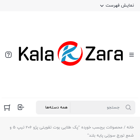
نمایش فهرست
خانه
/ محصولات برچسب خورده “پک طلایی بوت تقویتی پژو 206 تیپ 5 و
شمع تورچ سوزنی پایه بلند”