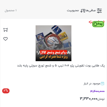
صافی‌ها
محبوبیت
1 محصول
فروش ویژه
پک طلایی بوت تقویتی پژو 206 تیپ 5 و شمع تورچ سوزنی پایه بلند
موجود در انبار
2%
3,400,000
3,330,000
تومان