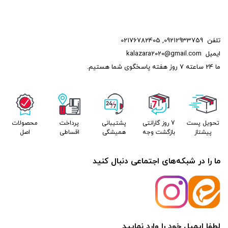
تلفن
09212933759
,
02176782405
ایمیل
kalazara2020@gmail.com
ما 24 ساعته 7 روز هفته پاسخگوی شما هستیم.
تحویل پست
7 روز گارانتی
پشتیبانی
پرداخت
محصولات
پیشتاز
بازگشت وجه
همیشگی
اقساطی
اصل
ما را در شبکه‌های اجتماعی دنبال کنید
لطفا ایمیل خود را وارد نمایید