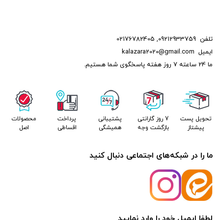
تلفن
09212933759
,
02176782405
ایمیل
kalazara2020@gmail.com
ما 24 ساعته 7 روز هفته پاسخگوی شما هستیم.
تحویل پست
7 روز گارانتی
پشتیبانی
پرداخت
محصولات
پیشتاز
بازگشت وجه
همیشگی
اقساطی
اصل
ما را در شبکه‌های اجتماعی دنبال کنید
لطفا ایمیل خود را وارد نمایید