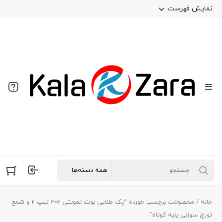
نمایش فهرست
خانه
/ محصولات برچسب خورده “پک طلایی بوت تقویتی 206 تیپ 2 و شمع
تورچ سوزنی پایه کوتاه”