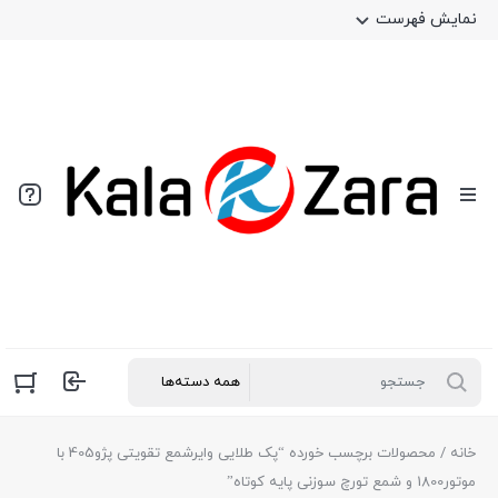
نمایش فهرست
خانه
/ محصولات برچسب خورده “پک طلایی وایرشمع تقویتی پژو405 با
موتور1800 و شمع تورچ سوزنی پایه کوتاه”