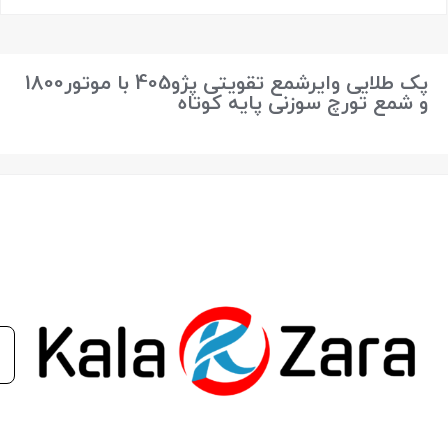
بستن
پک طلایی وایرشمع تقویتی پژو405 با موتور1800
و شمع تورچ سوزنی پایه کوتاه