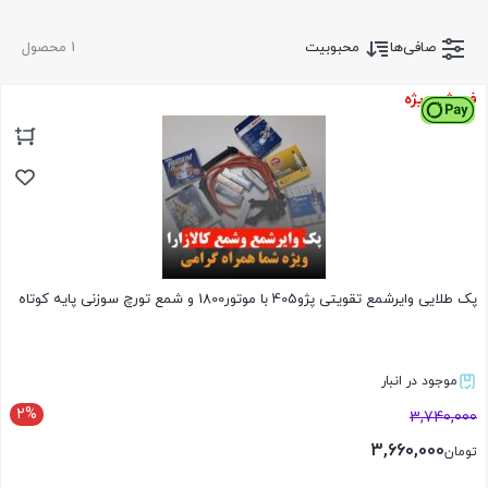
صافی‌ها
محبوبیت
1 محصول
فروش ویژه
پک طلایی وایرشمع تقویتی پژو405 با موتور1800 و شمع تورچ سوزنی پایه کوتاه
موجود در انبار
2%
3,740,000
3,660,000
تومان