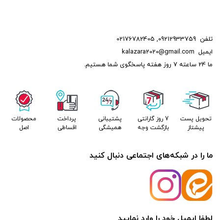
تلفن
09212933759
,
02176782405
ایمیل
kalazara2020@gmail.com
ما 24 ساعته 7 روز هفته پاسخگوی شما هستیم.
تحویل پست
7 روز گارانتی
پشتیبانی
پرداخت
محصولات
پیشتاز
بازگشت وجه
همیشگی
اقساطی
اصل
ما را در شبکه‌های اجتماعی دنبال کنید
لطفا ایمیل خود را وارد نمایید