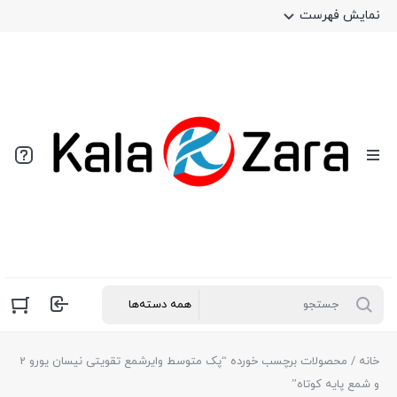
نمایش فهرست
خانه
/ محصولات برچسب خورده “پک متوسط وایرشمع تقویتی نیسان یورو 2
و شمع پایه کوتاه”