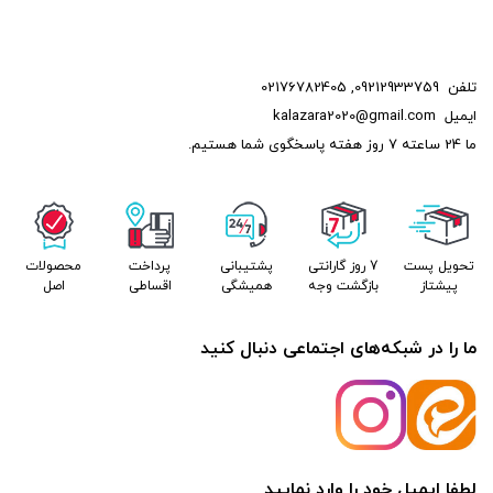
تلفن
09212933759
,
02176782405
ایمیل
kalazara2020@gmail.com
ما 24 ساعته 7 روز هفته پاسخگوی شما هستیم.
تحویل پست
7 روز گارانتی
پشتیبانی
پرداخت
محصولات
پیشتاز
بازگشت وجه
همیشگی
اقساطی
اصل
ما را در شبکه‌های اجتماعی دنبال کنید
لطفا ایمیل خود را وارد نمایید