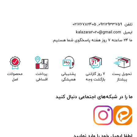
تلفن
09212933759
,
02176782405
ایمیل
kalazara2020@gmail.com
ما 24 ساعته 7 روز هفته پاسخگوی شما هستیم.
تحویل پست
7 روز گارانتی
پشتیبانی
پرداخت
محصولات
پیشتاز
بازگشت وجه
همیشگی
اقساطی
اصل
ما را در شبکه‌های اجتماعی دنبال کنید
لطفا ایمیل خود را وارد نمایید