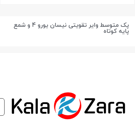
بستن
پک متوسط وایر تقویتی نیسان یورو 4 و شمع
پایه کوتاه