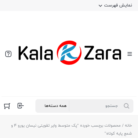
نمایش فهرست
خانه
/ محصولات برچسب خورده “پک متوسط وایر تقویتی نیسان یورو 4 و
شمع پایه کوتاه”