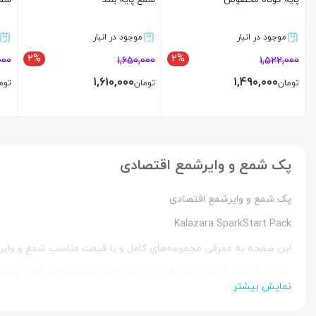
پایه کوتاه مخصوص
شمع پایه بلند
شمع
موجود در انبار
موجود در انبار
2%
2%
000
1,650,000
1,522,000
1,610,000
1,490,000
تومان
تومان
توم
بستن
بستن
پک شمع و وایرشمع اقتصادی
پک شمع و وایرشمع اقتصادی
Kalazara SparkStart Pack
این صفحه به معرفی مجموعه‌های کامل و با قیمت مناسب شمع و وایرشمع 
بهترین قیمت، گزینه‌ای ایده‌آل برای تعمیرکاران و مصرف‌کنندگانی هس
نمایش بیشتر
بوده و برای طیف وسیعی از خودروها عرضه می‌شوند.