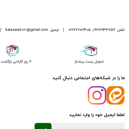
تلفن
09212933759
,
02176782405
ایمیل
kalazara2020@gmail.com
تحویل پست پیشتاز
7 روز گارانتی بازگشت وجه
ما را در شبکه‌های اجتماعی دنبال کنید
لطفا ایمیل خود را وارد نمایید