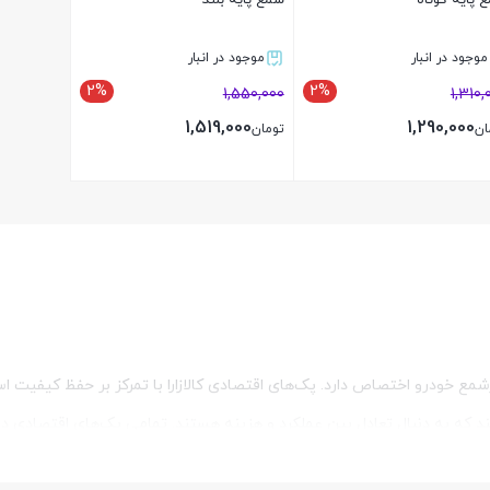
 پایه کوتاه
شمع پایه بلند
موجود در انبار
موجود در انبار
2%
2%
1,550,000
1,310,
1,519,000
1,290,000
ان
تومان
بستن
بستن
خودرو اختصاص دارد. پک‌های اقتصادی کالازارا با تمرکز بر حفظ کیفیت استا
تند که به دنبال تعادل بین عملکرد و هزینه هستند. تمامی پک‌های اقتصادی د