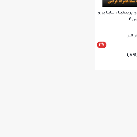
پراید،تیبا ، ساینا یورو
 انبار
2%
1,891