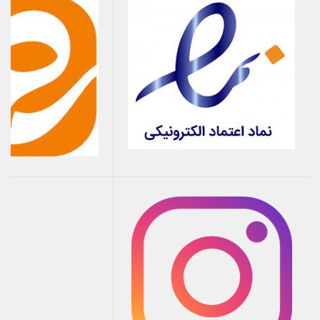
(انژکتوری) مانند پراید طراحی شده است.
الکترود مرکزی با آلیاژ خاص:
طول عمر بسیار بالا و ایجاد جرقه‌ای
قوی و پایدار.
طراحی پایه کوتاه (JIS):
این طراحی مخصوص موتورهای انژکتوری
است و از برخورد شمع به سرسیلندر و آسیب جدی به موتور
جلوگیری می‌کند.
فاصله جرقه دقیق:
احتراق کامل و یکنواخت مخلوط سوخت و هوا را
ممکن می‌سازد.
چرا خرید پک اقتصادی شمع پایه کوتاه و
وایرشمع پراید زیمنس استاندارد
به صرفه
است؟
خرید این دو قطعه به صورت یک
پک اقتصادی
، مزایای زیادی دارد: