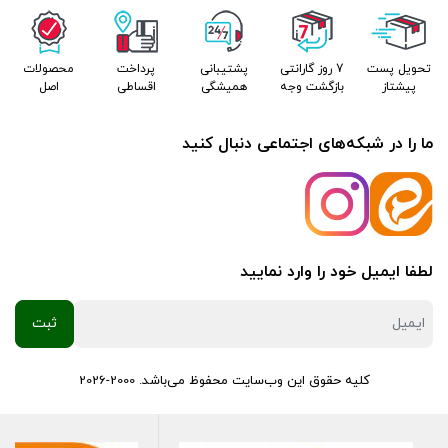
می‌شوند و مزایای زیر را دارند:
تحویل پست
7 روز گارانتی
پشتیبانی
پرداخت
محصولات
مقاومت در برابر نویز الکترومغناطیسی: از اختلال در عملکرد ECU و
پیشتاز
بازگشت وجه
همیشگی
اقساطی
اصل
رادیوی خودرو جلوگیری می‌کند.
ما را در شبکه‌های اجتماعی دنبال کنید
هادی تمام مس: انتقال قوی و بدون اتلاف جریان برق را تضمین
می‌کند.
عایق‌بندی مستحکم: مقاوم در برابر حرارت بالا، روغن و رطوبت، که
طول عمر آن را به شدت افزایش می‌دهد.
لطفا ایمیل خود را وارد نمایید
استفاده از وایر زیمنس تضمین می‌کند که برق با حداکثر قدرت و
بدون هیچ گونه نشت، به شمع‌ها می‌رسد.
2. شمع پایه کوتاه انجیکا NGK: فناوری پیشرفته برای احتراق کامل
کلیه حقوق این وب‌سایت محفوظ می‌باشد. 2000-2026
شمع‌های NGK به‌عنوان یکی از برترین برندهای جهان، شناخته
می‌شوند. شمع پایه کوتاه (انجیکاتور) NGK مخصوص موتورهای EFI