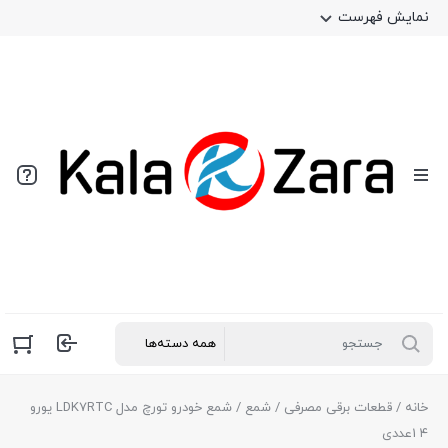
نمایش فهرست
خانه
/
قطعات برقی مصرفی
/
شمع
/ شمع خودرو تورچ مدل LDK7RTC یورو
۴ 1عددی