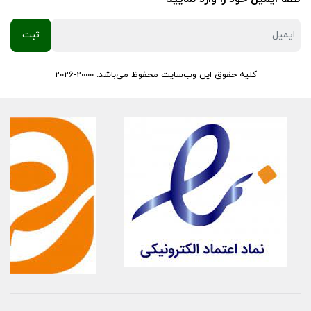
مزایای ویژه شمع خودرو تورچ یورو ۴:
۱. کاهش آلایندگی محیطی:
کلیه حقوق این وب‌سایت محفوظ می‌باشد. 2000-2026
کاهش ۳۰٪ HC و CO
زیرا احتراق کامل‌تری صورت می‌گیرد
هماهنگی با کاتالیست
چرا که دمای خروجی مناسبی ایجاد می‌کند
پاس شدن تست آلایندگی
زیرا استانداردهای محیط زیست را
رعایت می‌کند
۲. بهبود عملکرد موتورهای انژکتوری:
پاسخ‌دهی سریع‌تر پدال گاز
چون جرقه دقیق‌تر و سریع‌تری تولید
می‌شود
کاهش مصرف سوخت تا ۱۲٪
زیرا احتراق کامل‌تر و کارآمدتری اتفاق
می‌افتد
افزایش گشتاور در دورهای پایین
که برای رانندگی شهری ایده‌آل