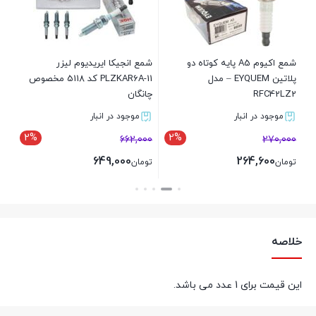
00
تو
شمع اکیوم A5 پایه کوتاه دو
شمع انجیکا ایریدیوم لیزر
پلاتین EYQUEM – مدل
PLZKAR6A-11 کد 5118 مخصوص
RFC42LZ2
چانگان
موجود در انبار
موجود در انبار
2%
2%
662,000
270,000
649,000
264,600
تومان
تومان
بستن
بستن
خلاصه
این قیمت برای 1 عدد می باشد.