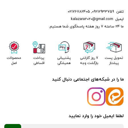
تلفن
09212933759
,
02176782405
ایمیل
kalazara2020@gmail.com
ما 24 ساعته 7 روز هفته پاسخگوی شما هستیم.
تحویل پست
7 روز گارانتی
پشتیبانی
پرداخت
محصولات
پیشتاز
بازگشت وجه
همیشگی
اقساطی
اصل
ما را در شبکه‌های اجتماعی دنبال کنید
لطفا ایمیل خود را وارد نمایید