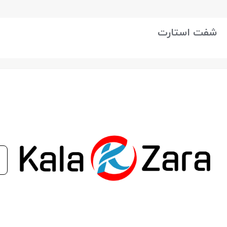
بستن
شفت استارت