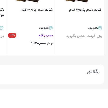
رگلاتور دینام پژو405 فنام
رگلاتور دینام پژو206 فنام
رگل
میت
ناموجود
ناموجود
12%
برای قیمت تماس بگیرید
2,470,000
برا
2,170,000
تومان
بستن
بستن
رگلاتور