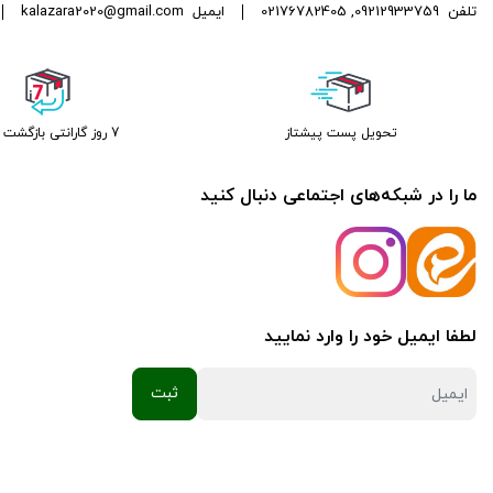
تلفن
09212933759
,
02176782405
ایمیل
kalazara2020@gmail.com
تحویل پست پیشتاز
7 روز گارانتی بازگشت وجه
ما را در شبکه‌های اجتماعی دنبال کنید
لطفا ایمیل خود را وارد نمایید