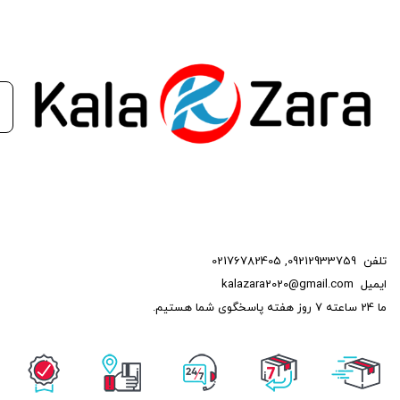
تلفن
09212933759
,
02176782405
ایمیل
kalazara2020@gmail.com
ما 24 ساعته 7 روز هفته پاسخگوی شما هستیم.