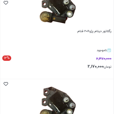
رگلاتور دینام پژو206 فنام
ناموجود
12%
2,470,000
2,170,000
تومان
بستن