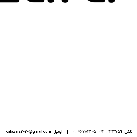
تلفن
09212933759
,
02176782405
ایمیل
kalazara2020@gmail.com