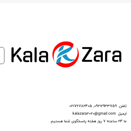
تلفن
09212933759
,
02176782405
ایمیل
kalazara2020@gmail.com
ما 24 ساعته 7 روز هفته پاسخگوی شما هستیم.