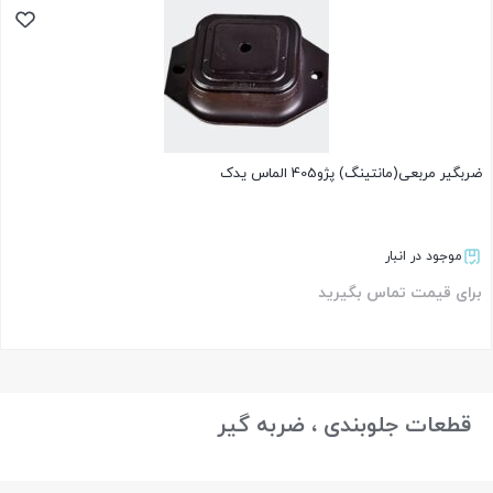
ضربگیر مربعی(مانتینگ) پژو405 الماس یدک
موجود در انبار
برای قیمت تماس بگیرید
بستن
قطعات جلوبندی ، ضربه گیر