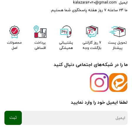
ایمیل
kalazara2020@gmail.com
فنی برتر، نقش مهمی در بهبود عملکرد و دوام خودرو
ما 24 ساعته 7 روز هفته پاسخگوی شما هستیم.
دارد. انتخاب آرمیچر با کیفیت نه تنها به فروش
بهتر کالازارا کمک می‌کند، بلکه رضایت و اطمینان
تحویل پست
7 روز گارانتی
پشتیبانی
پرداخت
محصولات
پیشتاز
بازگشت وجه
همیشگی
اقساطی
اصل
مشتریان را نیز به همراه دارد.
کالازارا کیفیت قطعات، قیمت مناسب
ما را در شبکه‌های اجتماعی دنبال کنید
عضویت در تلگرام
عضویت در ایتا
لطفا ایمیل خود را وارد نمایید