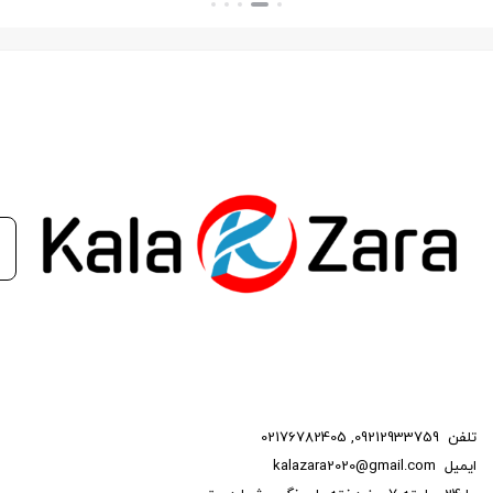
دقیق کنترل کیفیت همراه است که از عملکرد قابل اعتماد و
ایمنی محصول اطمینان حاصل می‌کند.
مشخصات فنی استارت پراید 4زغاله
فنام :
1.
ولتاژ و جریان:
ولتاژ و جریان مناسب با سیستم برق خودرو،
تضمین‌کننده راه‌اندازی مطمئن موتور است.
2.
ابعاد و وزن:
ابعاد و وزن مناسب استارت برای سازگاری با
فضای موجود در خودرو اهمیت دارد و نصب آسان‌تری را ممکن
تلفن
09212933759
,
02176782405
می‌سازد.
ایمیل
kalazara2020@gmail.com