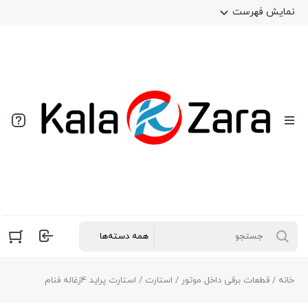
نمایش فهرست
خانه
/
قطعات برقی داخل موتور
/
استارت
/ استارت پراید 4زغاله فنام