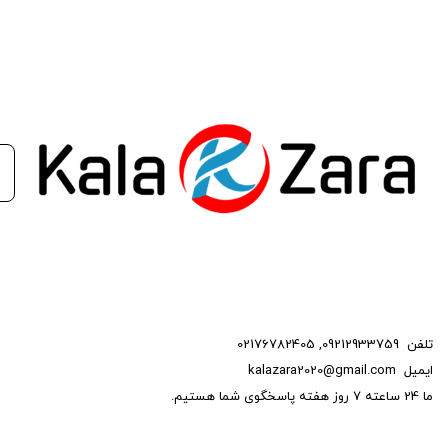
تلفن
09212933759
,
02176782405
ایمیل
kalazara2020@gmail.com
ما 24 ساعته 7 روز هفته پاسخگوی شما هستیم.