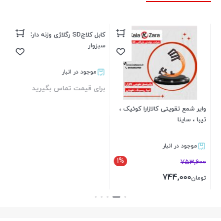
وای
بر
وایر شمع تقویتی کالازارا کوئیک ،
کابل کلاچSD رگلاژی وزنه دارEKC
تیبا ، ساینا
سبزوار
موجود در انبار
موجود در انبار
1%
753,600
برای قیمت تماس بگیرید
744,000
تومان
بستن
بستن