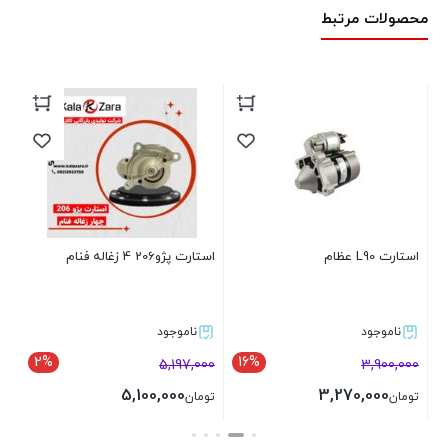
محصولات مرتبط
استارت L90 عظام
استارت پژو206 4 زغاله فنام
است
ناموجود
ناموجود
2%
16%
00
5,197,000
3,900,000
5,100,000
3,270,000
تومان
تومان
تو
بستن
بستن