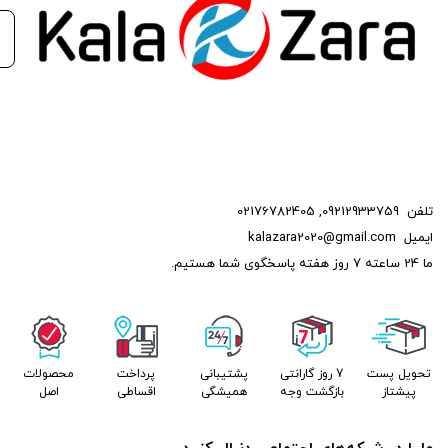
تلفن
09212933759
,
02176782405
ایمیل
kalazara2020@gmail.com
ما 24 ساعته 7 روز هفته پاسخگوی شما هستیم.
تحویل پست
7 روز گارانتی
پشتیبانی
پرداخت
محصولات
پیشتاز
بازگشت وجه
همیشگی
اقساطی
اصل