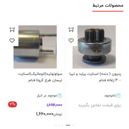
محصولات مرتبط
شف
بر
پنیون ( دنده) استارت پراید و تیبا
سولونوئید(اتوماتیک)استارت
– 4 زغاله فنام
نیسان طرح کرولا فنام
ناموجود
موجود در انبار
2%
برای قیمت تماس بگیرید
1,694,000
1,660,000
تومان
بستن
بستن