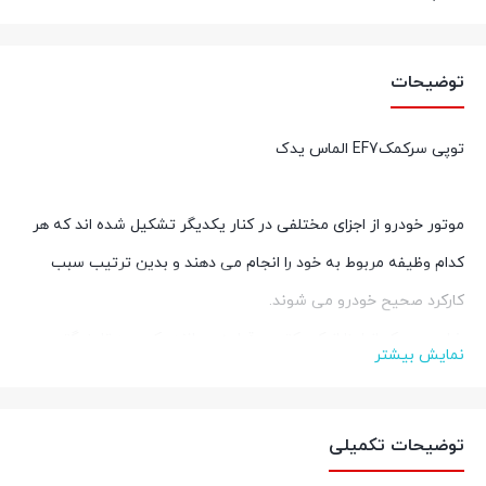
توضیحات
توپی سرکمکEF7 الماس یدک
موتور خودرو از اجزای مختلفی در کنار یکدیگر تشکیل شده اند که هر
کدام وظیفه مربوط به خود را انجام می دهند و بدین ترتیب سبب
کارکرد صحیح خودرو می شوند.
خرابی هر یک از اجزا از کوچکترین قطعه همانند یک پیچ تا بزرگترین
نمایش بیشتر
قطعه سبب اختلال در کل عملکرد خودرو می شود. به طوریکه خودرو
به طور صحیح کار نمی کند و از حالت طبیعی خود خارج می شود.
توضیحات تکمیلی
توپی سرکمکEF7در ناحیه بالایی مجموعه کمک فنر نصب می گردد و