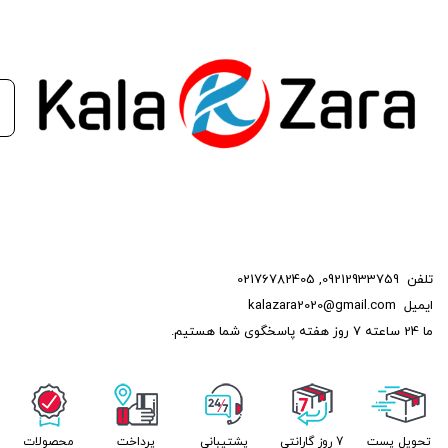
تلفن
09212933759
,
02176782405
ایمیل
kalazara2020@gmail.com
ما 24 ساعته 7 روز هفته پاسخگوی شما هستیم.
تحویل پست
7 روز گارانتی
پشتیبانی
پرداخت
محصولات