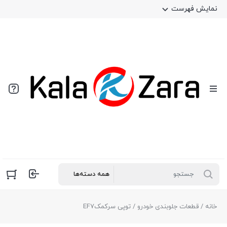
نمایش فهرست
خانه
/
قطعات جلوبندی خودرو
/ توپی سرکمکEF7