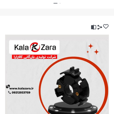
بستن
بستن