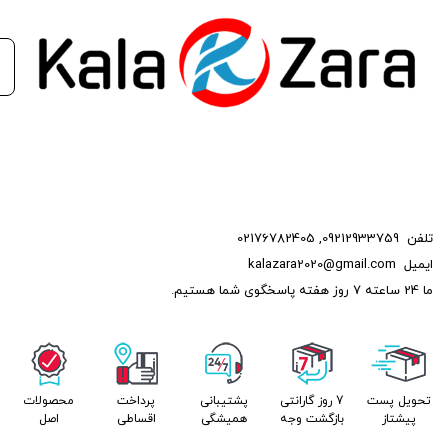
تلفن
09212933759
,
02176782405
ایمیل
kalazara2020@gmail.com
ما 24 ساعته 7 روز هفته پاسخگوی شما هستیم.
تحویل پست
7 روز گارانتی
پشتیبانی
پرداخت
محصولات
پیشتاز
بازگشت وجه
همیشگی
اقساطی
اصل