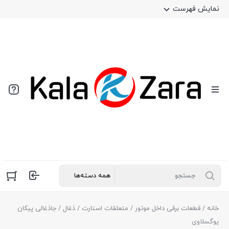
نمایش فهرست
خانه
/
قطعات برقی داخل موتور
/
متعلقات استارت
/
ذغال
/ جاذغالی پیکان
یوگسلاوی