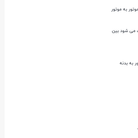
 یکی از پیچ های این دسته موتور به موتور
 باعث می شود بین
ند باعث انتقال لرزش موتور به بدنه