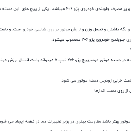
دسته موتور دو سر پیچ ( Engine support mount ) یکی از اجزای مهم و پر مصرف جلوبندی خودروی پژو 206 میباشد .
 206 ضربات وارد شده به موتور و نگه داشتن و تحمل وزن و لرزش موتور بر روی شاسی خودرو است. و
ودروی پژو 206 محسوب میشود.
پاره شدن و یا به اصلاح شل کردن یا فاسد شدن پلاستیک به کار رفته در دسته موتور دوسرپیچ پژو 206 تیپ 5 میتوا
باعث خرابی زودرس دسنه موتور می شود.
از روی دست اندازها
موتور بهتر باشد مقاومت بهتری در برابر تغییرات دما در قطعه ایجاد می شود