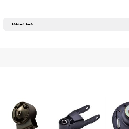
دسته موتور شماره1تیبا
موجود در انبار