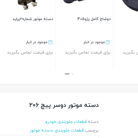
برای قیمت تماس بگی
شماره2پرايد
دوشاخ کامل پژو 206
بستن
ر انبار
ناموجود
ت تماس بگیرید
107,000
تومان
بستن
دسته موتور دوسر پیچ 206
دسته:
قطعات جلوبندی خودرو
برچسب:
قطعات جلوبندی ،دسته موتور