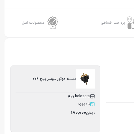
پرداخت اقساطی
محصولات اصل
دسته موتور دوسر پیچ 206
kalazara زارع
ناموجود
180,000
تومان