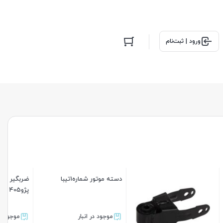
ورود | ثبت‌نام
ضربگیر مربعی(مانتینگ)
ضربه گیر معمولی نیسان
پژو405 الماس یدک
موجود در انبار
موجود در انبار