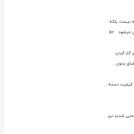
ط نیست. بلکه
دسته موتور پس از دریافت ضربه های وارده ناشی از چاله های خیابان ها و پستی بلندی ها به وسیله سیستم جلوبندی و تعلیق به شاسی ها منتقل میشود. 50
 دو سرپیچ پژو 206 تیپ 5 نقش مهمی در بهتر کار کردن
شود زیرا فضای بدون
در کیفیت دسته
حتی شدید نیز