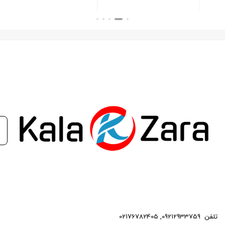
که باعث شود تا دسته موتور و دسته گیربکس به خوبی در محل خود
بستن
قرار نگیرند، جنس نامرغوب دسته‌ها، مشکل در سیستم کلاچ که باعث
ایجاد لرزش در موتور و اتاق خودرو شود، لرزش اتاق ناشی از خرابی
مجموعه جلوبندی یا سیستم تعلیق که باعث وارد‌شدن ضربه‌های
مسیر راه به شاسی اتومبیل شود و… از جمله مهم‌ترین موارد خرابی
دسته موتور و دسته گیربکس است
.
ضمن اینکه در خودرو‌های محور محرک عقب، خرابی قطعاتی مثل
گاردان و چهار‌شاخ آن، به خاطر ایجاد لرزش در گیربکس و موتور نیز
می‌تواند منجر به خرابی این پایه نگه‌دارنده شود
.
مهمترین عاملی که منجر به خرابی
دسته موتور شماره
2
پراي
د
می شود،
وارد شدن فشار بیش از حد به آن است. این فشار مضاعف، می تواند
ناشی از دست اندازهای غیراستاندارد و تیک آف یا هر شرایط
تلفن
09212933759
,
02176782405