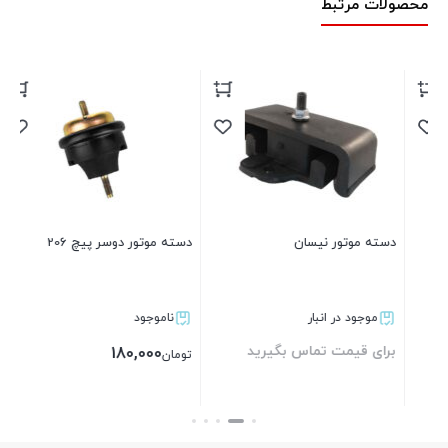
محصولات مرتبط
ال
بر
دسته موتور نیسان
دسته موتور دوسر پیچ 206
موجود در انبار
ناموجود
برای قیمت تماس بگیرید
180,000
تومان
بستن
بستن