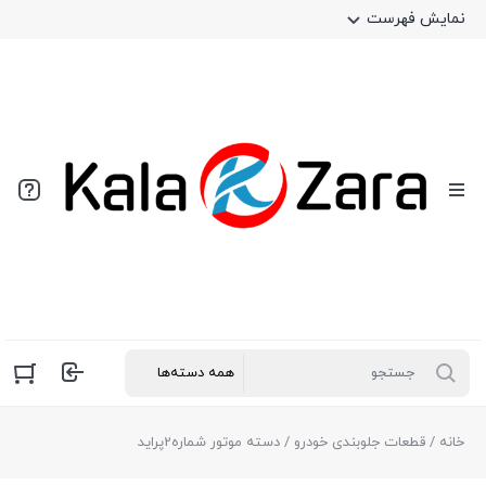
نمایش فهرست
خانه
/
قطعات جلوبندی خودرو
/ دسته موتور شماره2پرايد