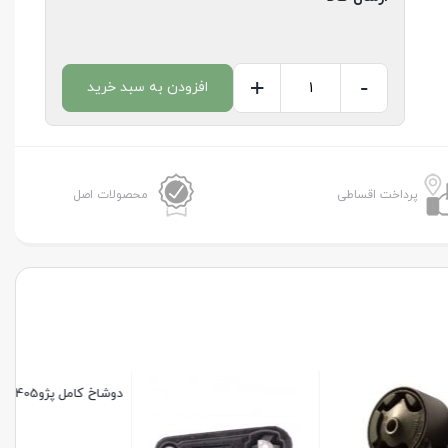
+
-
افزودن به سبد خرید
دسته
موتور
شماره3پرايد
عدد
پرداخت اقساطی
محصولات اصل