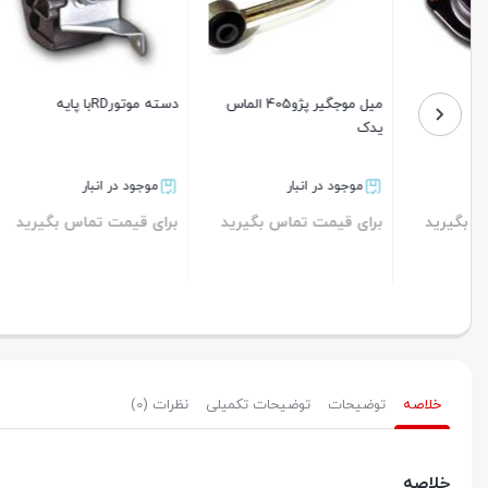
میل موجگیر پژو405 الماس
دسته موتورRDبا پايه
دسته موتور 
یدک
موجود در انبار
موجود در انبار
موجود د
برای قیمت تماس بگیرید
برای قیمت تماس بگیرید
برای قیم
بستن
بستن
بستن
خلاصه
توضیحات
توضیحات تکمیلی
نظرات (0)
خلاصه