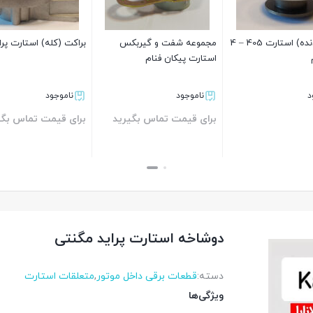
پنیون ( دنده) استارت 405 – 4
مجموعه شفت و گیربکس
براکت (کله) استارت پرا
استارت پیکان فنام
د
ناموجود
ناموجود
برای قیمت تماس بگیرید
برای قیمت تماس بگی
بستن
بستن
دوشاخه استارت پراید مگنتی
دسته:
قطعات برقی داخل موتور
,
متعلقات استارت
ویژگی‌ها