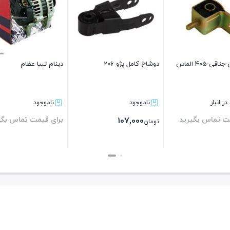
بوش-طبق-جناقی-405 الماس
دوشاخ کامل پژو 206
دینام تیبا عظام
ر انبار
ناموجود
ناموجود
ت تماس بگیرید
برای قیمت تماس بگی
107,000
تومان
بستن
بستن