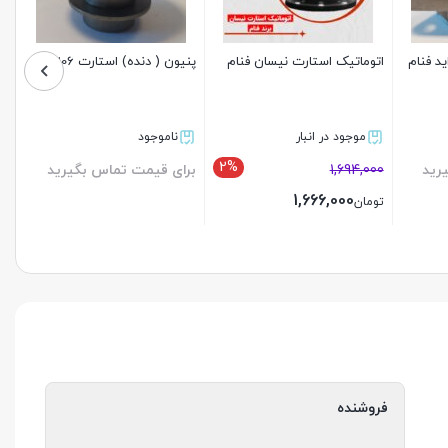
ید فنام
اتوماتیک استارت نیسان فنام
پنیون ( دنده) استارت 206 فنام
موجود در انبار
ناموجود
2%
رید
1,694,000
برای قیمت تماس بگیرید
1,666,000
تومان
بستن
بستن
فروشنده