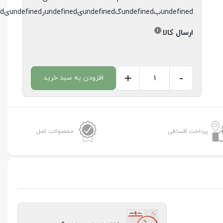
undefinedبundefinedگundefinedیundefinedرundefinedیundefinedدundefined
ارسال کالا
+
-
افزودن به سبد خرید
دوشاخه
استارت
پراید
مگنتی
پرداخت اقساطی
محصولات اصل
عدد