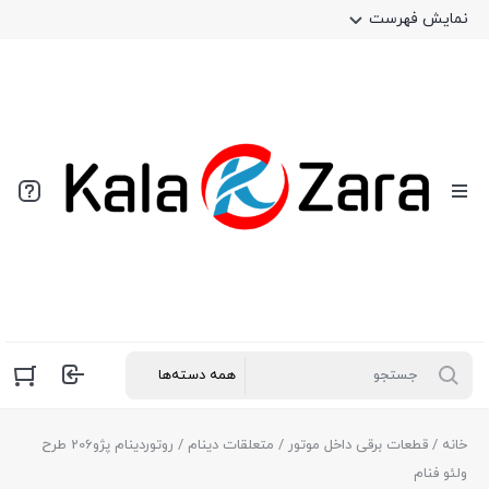
نمایش فهرست
خانه
/
قطعات برقی داخل موتور
/
متعلقات دینام
/ روتوردینام پژو206 طرح
ولئو فنام