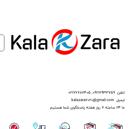
تلفن
09212933759
,
02176782405
ایمیل
kalazara2020@gmail.com
ما 24 ساعته 7 روز هفته پاسخگوی شما هستیم.