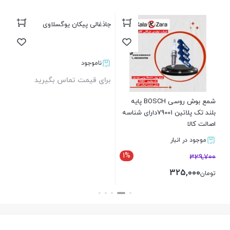
دست
تو
شمع بوش روسی BOSCH پایه
جاذغالی پیکان یوگسلاوی
بلند تک پلاتین 79001دارای شناسه
اصالت کالا
موجود در انبار
ناموجود
1%
329,700
برای قیمت تماس بگیرید
325,000
تومان
بستن
بستن